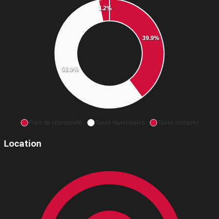
3.2%
39.9%
56.9%
Frais de copropriété
Taxes municipales
Taxes scolaires
Location