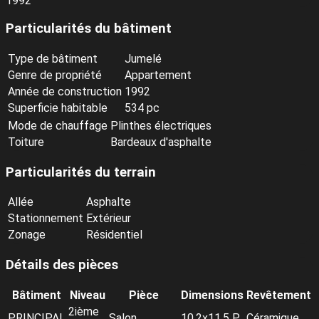
1992
Particularités du bâtiment
Type de bâtiment
Jumelé
Genre de propriété
Appartement
Année de construction
1992
Superficie habitable
534 pc
Mode de chauffage
Plinthes électriques
Toiture
Bardeaux d'asphalte
Particularités du terrain
Allée
Asphalte
Stationnement
Extérieur
Zonage
Résidentiel
Détails des pièces
Bâtiment
Niveau
Pièce
Dimensions
Revêtement
2ième
PRINCIPAL
Salon
10.2x11.5 P
Céramique