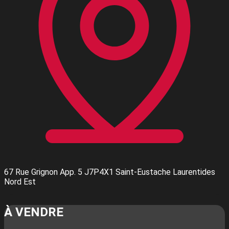
67 Rue Grignon App. 5 J7P4X1 Saint-Eustache Laurentides
Nord Est
Leaflet
| © OpenStreetMap contributors © CARTO
+
À VENDRE
−