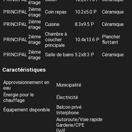
étage
2ième
PRINCIPAL
Coin repas
10.2x5.0 P
Céramique
étage
2ième
PRINCIPAL
Cuisine
8.3x9.5 P
Céramique
étage
Chambre à
2ième
Plancher
PRINCIPAL
coucher
10.4x13.6 P
étage
flottant
principale
2ième
PRINCIPAL
Salle de bains
5.2x8.3 P
Céramique
étage
Caractéristiques
Approvisionnement en
Municipalité
eau
Énergie pour le
Électricité
chauffage
Balcon privé
Équipement disponible
Interphone
Autoroute/Voie rapide
Garderie/CPE
Golf