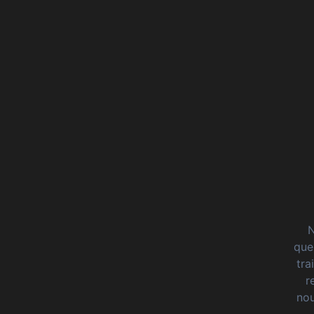
N
que
tra
r
nou