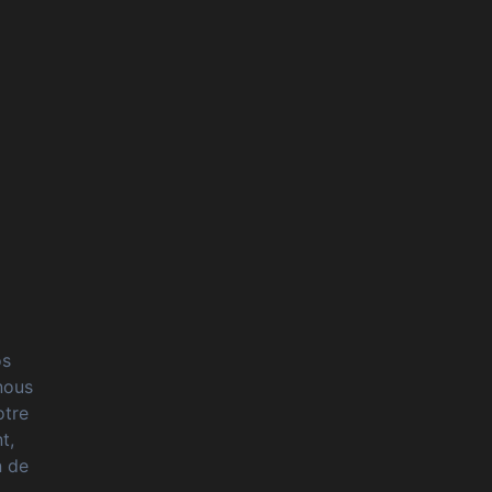
os
nous
otre
t,
n de