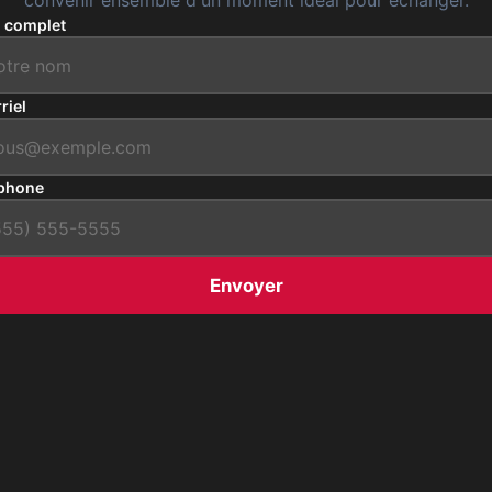
convenir ensemble d'un moment idéal pour échanger.
 complet
riel
phone
Envoyer