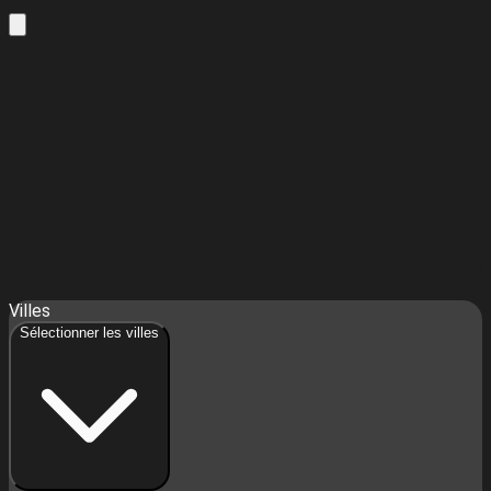
Leaflet
| ©
OpenStreetMap
contributors ©
CARTO
Villes
+
Sélectionner les villes
−