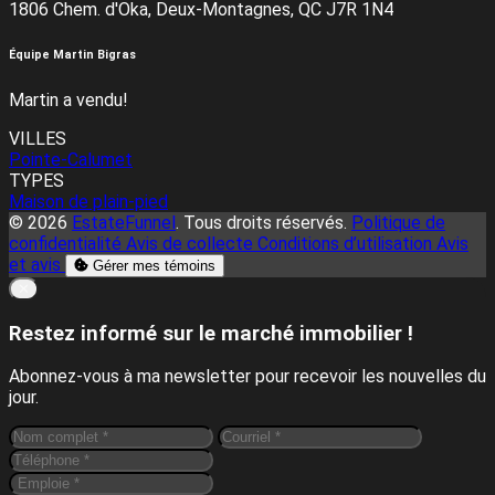
1806 Chem. d'Oka, Deux-Montagnes, QC J7R 1N4
Équipe Martin Bigras
Martin a vendu!
VILLES
Pointe-Calumet
TYPES
Maison de plain-pied
© 2026
EstateFunnel
. Tous droits réservés.
Politique de
confidentialité
Avis de collecte
Conditions d’utilisation
Avis
et avis
Gérer mes témoins
Close
✕
Restez informé sur le marché immobilier !
Abonnez-vous à ma newsletter pour recevoir les nouvelles du
jour.