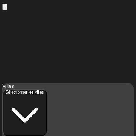
10
Leaflet
| ©
OpenStreetMap
contributors ©
CARTO
Villes
+
Sélectionner les villes
−