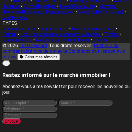
Lac
•
Mirabel
•
Pointe-Calumet
•
Laval (Laval-Ouest)
•
Sainte-
Julienne
•
Saint-Hippolyte
•
Laval (Fabreville)
•
Montréal
(Mercier/Hochelaga-Maisonneuve)
•
Montréal (Ville-Marie)
•
Mont-Blanc
TYPES
Maison à étages
•
Appartement
•
Maison de plain-pied
•
Terrain
•
Location d'espace commercial/Bureau
•
Triplex
•
Maison mobile
•
Maison à paliers multiples
•
Duplex
© 2026
EstateFunnel
. Tous droits réservés.
Politique de
confidentialité
Avis de collecte
Conditions d’utilisation
Avis
et avis
Gérer mes témoins
Close
✕
Restez informé sur le marché immobilier !
Abonnez-vous à ma newsletter pour recevoir les nouvelles du
jour.
Envoyer