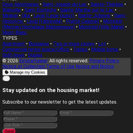
Deux-Montagnes
•
Saint-Joseph-du-Lac
•
Sainte-Thérèse
•
Blainville
•
Saint-Eustache
•
Sainte-Marthe-sur-le-Lac
•
Mirabel
•
Oka
•
Laval (Laval-Ouest)
•
Sainte-Julienne
•
Saint-
Hippolyte
•
Laval (Fabreville)
•
Pointe-Calumet
•
Montréal
(Mercier/Hochelaga-Maisonneuve)
•
Montréal (Ville-Marie)
•
Mont-Blanc
TYPES
Apartment
•
Bungalow
•
Two or more storey
•
Lot
•
Commercial rental space/Office
•
Triplex
•
Mobile home
•
Split-level
•
Duplex
© 2026
EstateFunnel
. All rights reserved.
Privacy Policy
Notice at Collection
Terms of Use
Notice and Notice
Manage my Cookies
Close
✕
Stay updated on the housing market!
Subscribe to our newsletter to get the latest updates.
Send