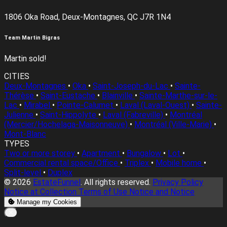
1806 Oka Road, Deux-Montagnes, QC J7R 1N4
Team Martin Bigras
Martin sold!
CITIES
Deux-Montagnes
•
Oka
•
Saint-Joseph-du-Lac
•
Sainte-
Thérèse
•
Saint-Eustache
•
Blainville
•
Sainte-Marthe-sur-le-
Lac
•
Mirabel
•
Pointe-Calumet
•
Laval (Laval-Ouest)
•
Sainte-
Julienne
•
Saint-Hippolyte
•
Laval (Fabreville)
•
Montréal
(Mercier/Hochelaga-Maisonneuve)
•
Montréal (Ville-Marie)
•
Mont-Blanc
TYPES
Two or more storey
•
Apartment
•
Bungalow
•
Lot
•
Commercial rental space/Office
•
Triplex
•
Mobile home
•
Split-level
•
Duplex
© 2026
EstateFunnel
. All rights reserved.
Privacy Policy
Notice at Collection
Terms of Use
Notice and Notice
Manage my Cookies
Close
✕