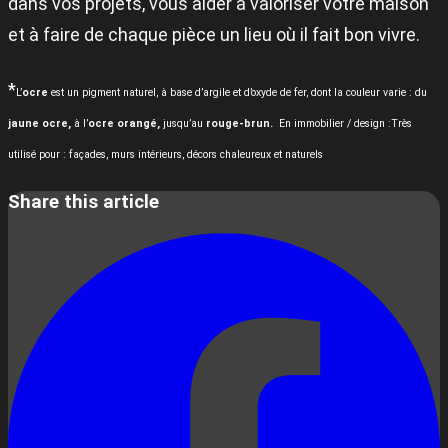
dans vos projets, vous aider à valoriser votre maison
et à faire de chaque pièce un lieu où il fait bon vivre.
*
L’
ocre
est un pigment naturel, à base d’argile et d’oxyde de fer, dont la couleur varie :
du
jaune ocre,
à l’
ocre orangé,
jusqu’au
rouge-brun.
En immobilier / design :
Très
utilisé pour :
façades,
murs intérieurs,
décors chaleureux et naturels
Share this article