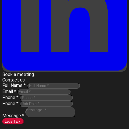
Book a meeting.
Contact us
Full Name *
Email *
Phone *
Phone *
Message *
Let's Talk!