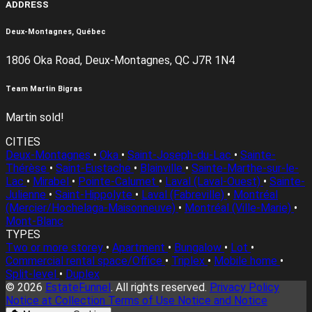
ADDRESS
Deux-Montagnes, Québec
1806 Oka Road, Deux-Montagnes, QC J7R 1N4
Team Martin Bigras
Martin sold!
CITIES
Deux-Montagnes
•
Oka
•
Saint-Joseph-du-Lac
•
Sainte-
Thérèse
•
Saint-Eustache
•
Blainville
•
Sainte-Marthe-sur-le-
Lac
•
Mirabel
•
Pointe-Calumet
•
Laval (Laval-Ouest)
•
Sainte-
Julienne
•
Saint-Hippolyte
•
Laval (Fabreville)
•
Montréal
(Mercier/Hochelaga-Maisonneuve)
•
Montréal (Ville-Marie)
•
Mont-Blanc
TYPES
Two or more storey
•
Apartment
•
Bungalow
•
Lot
•
Commercial rental space/Office
•
Triplex
•
Mobile home
•
Split-level
•
Duplex
© 2026
EstateFunnel
. All rights reserved.
Privacy Policy
Notice at Collection
Terms of Use
Notice and Notice