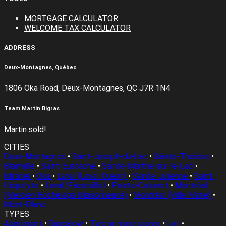
MORTGAGE CALCULATOR
WELCOME TAX CALCULATOR
ADDRESS
Deux-Montagnes, Québec
1806 Oka Road, Deux-Montagnes, QC J7R 1N4
Team Martin Bigras
Martin sold!
CITIES
Deux-Montagnes
•
Saint-Joseph-du-Lac
•
Sainte-Thérèse
•
Blainville
•
Saint-Eustache
•
Sainte-Marthe-sur-le-Lac
•
Mirabel
•
Oka
•
Laval (Laval-Ouest)
•
Sainte-Julienne
•
Saint-
Hippolyte
•
Laval (Fabreville)
•
Pointe-Calumet
•
Montréal
(Mercier/Hochelaga-Maisonneuve)
•
Montréal (Ville-Marie)
•
Mont-Blanc
TYPES
Apartment
•
Bungalow
•
Two or more storey
•
Lot
•