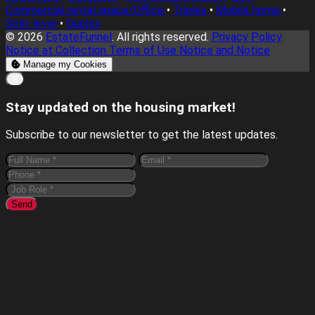
Commercial rental space/Office
•
Triplex
•
Mobile home
•
Split-level
•
Duplex
© 2026
EstateFunnel
. All rights reserved.
Privacy Policy
Notice at Collection
Terms of Use
Notice and Notice
Manage my Cookies
Close
✕
Stay updated on the housing market!
Subscribe to our newsletter to get the latest updates.
Send