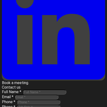
Book a meeting.
Contact us
Full Name *
Email *
Phone *
Phone *